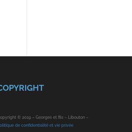
COPYRIGHT
opyright © 2019 – Georges et fils – Libouton –
olitique de confidentialité et vie privée