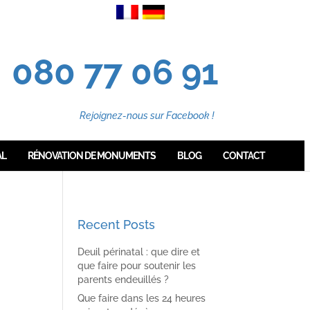
080 77 06 91
Rejoignez-nous sur Facebook !
AL
RÉNOVATION DE MONUMENTS
BLOG
CONTACT
Recent Posts
Deuil périnatal : que dire et
que faire pour soutenir les
parents endeuillés ?
Que faire dans les 24 heures