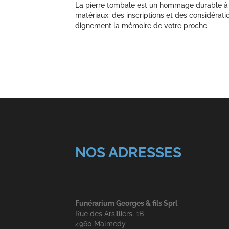
La pierre tombale est un hommage durable à u
matériaux, des inscriptions et des considéra
dignement la mémoire de votre proche.
NOS ADRESSES
Funérarium Georges & fils Sprl
Rue des Arsilliers, 1B
4960 Malmedy