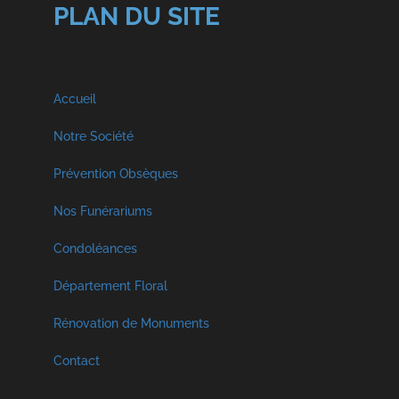
PLAN DU SITE
Accueil
Notre Société
A propos
Prévention Obsèques
Nos Funérariums
Nos Services
Funérarium à Malmedy
Condoléances
Visite Virtuelle
Décès Georges et Fils SPRL
Département Floral
Funérarium à Faymonville
Crémation et Inhumation
Rénovation de Monuments
Décès Libouton
Funérarium à Vielsam
Contact
Hommages