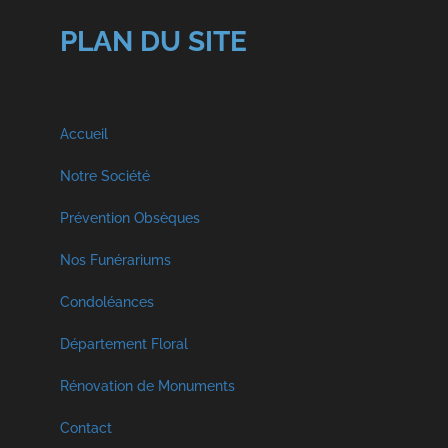
PLAN DU SITE
Accueil
Notre Société
A propos
Prévention Obsèques
Nos Funérariums
Nos Services
Funérarium à Malmedy
Condoléances
Visite Virtuelle
Décès Georges et Fils SPRL
Département Floral
Funérarium à Faymonville
Crémation et Inhumation
Rénovation de Monuments
Décès Libouton
Funérarium à Vielsam
Contact
Hommages