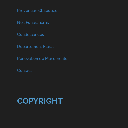
A propos
Prévention Obsèques
Nos Funérariums
Nos Services
Funérarium à Malmedy
Condoléances
Visite Virtuelle
Décès Georges et Fils SPRL
Département Floral
Funérarium à Faymonville
Crémation et Inhumation
Rénovation de Monuments
Décès Libouton
Funérarium à Vielsam
Contact
Hommages
COPYRIGHT