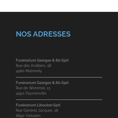
NOS ADRESSES
Funérarium Georges & fils Sprl
Rue des Arsilliers, 1B
4960 Malmedy
Funérarium Georges & fils Sprl
Rue de Wemmel, 13
4950 Faymonville
Funérarium Libouton Sprl
Rue Général Jacques, 18
6690 Vielsalm