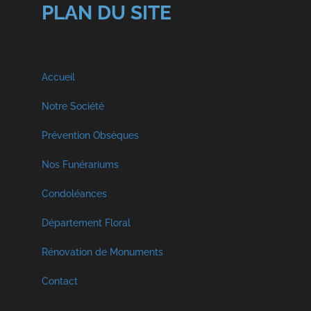
PLAN DU SITE
Accueil
Notre Société
A propos
Prévention Obsèques
Nos Funérariums
Nos Services
Funérarium à Malmedy
Condoléances
Visite Virtuelle
Décès Georges et Fils SPRL
Département Floral
Funérarium à Faymonville
Crémation et Inhumation
Rénovation de Monuments
Décès Libouton
Funérarium à Vielsam
Contact
Hommages