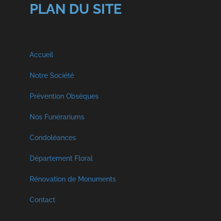
PLAN DU SITE
Accueil
Notre Société
A propos
Prévention Obsèques
Nos Funérariums
Nos Services
Funérarium à Malmedy
Condoléances
Visite Virtuelle
Décès Georges et Fils SPRL
Département Floral
Funérarium à Faymonville
Crémation et Inhumation
Rénovation de Monuments
Décès Libouton
Funérarium à Vielsam
Contact
Hommages