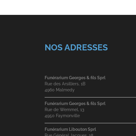
NOS ADRESSES
Funérarium Georges & fils Sprl
Rue des Arsilliers, 1B
4960 Malmedy
Funérarium Georges & fils Sprl
Rue de Wemmel, 13
4950 Faymonville
Funérarium Libouton Sprl
Rue Général Jacques, 18