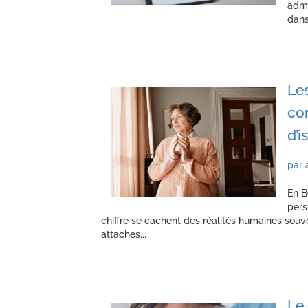
admi
dans
Les
co
d’i
par
En B
pers
chiffre se cachent des réalités humaines souv
attaches...
Le