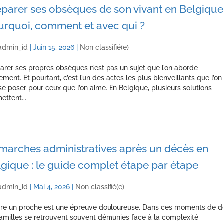
parer ses obsèques de son vivant en Belgique 
urquoi, comment et avec qui ?
admin_id
|
Juin 15, 2026
|
Non classifié(e)
arer ses propres obsèques n’est pas un sujet que l’on aborde
lement. Et pourtant, c’est l’un des actes les plus bienveillants que l’on
se poser pour ceux que l’on aime. En Belgique, plusieurs solutions
ettent...
marches administratives après un décès en
gique : le guide complet étape par étape
admin_id
|
Mai 4, 2026
|
Non classifié(e)
re un proche est une épreuve douloureuse. Dans ces moments de de
familles se retrouvent souvent démunies face à la complexité