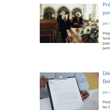
Pré
po
par
Prép
faci
puis
perm
Dé
Bel
par
Perd
les 