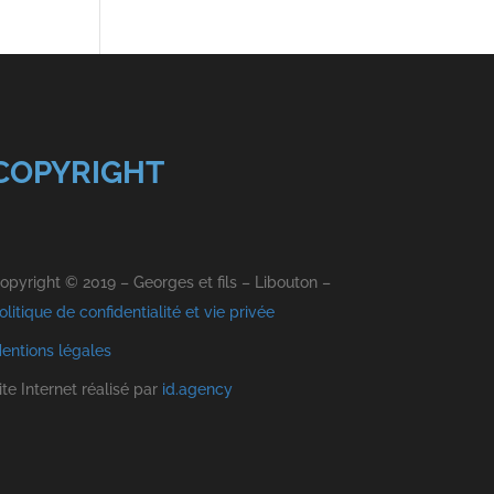
COPYRIGHT
opyright © 2019 – Georges et fils – Libouton –
olitique de confidentialité et vie privée
entions légales
ite Internet réalisé par
id.agency