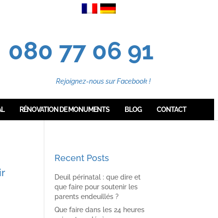
080 77 06 91
Rejoignez-nous sur Facebook !
AL
RÉNOVATION DE MONUMENTS
BLOG
CONTACT
Recent Posts
ir
Deuil périnatal : que dire et
que faire pour soutenir les
parents endeuillés ?
Que faire dans les 24 heures