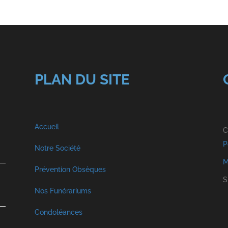
PLAN DU SITE
Accueil
C
P
Notre Société
M
A propos
Prévention Obsèques
S
Nos Funérariums
Nos Services
Funérarium à Malmedy
Condoléances
Visite Virtuelle