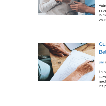
Votr
save
la m
vous
Que
Be
par
La p
suiv
méde
les 