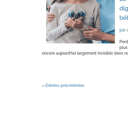
dig
bé
par
Perd
plus
encore aujourd’hui largement invisible dans not
« Entrées précédentes