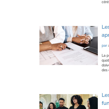
céré
Les
ap
par
La p
quot
doiv
des 
Les
fun