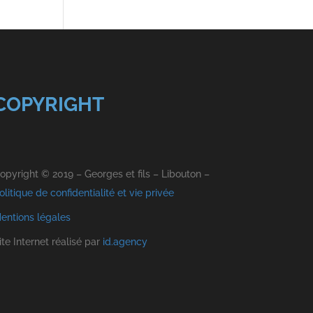
COPYRIGHT
opyright © 2019 – Georges et fils – Libouton –
olitique de confidentialité et vie privée
entions légales
ite Internet réalisé par
id.agency