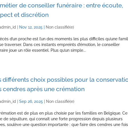
métier de conseiller funéraire : entre écoute,
pect et discrétion
admin_id
|
Nov 12, 2025
|
Non classifié(e)
écès d’un proche est l’un des moments les plus difficiles qu’une famil
se traverser. Dans ces instants empreints d’émotion, le conseiller
raire joue un rôle essentiel. Plus qu’un simple...
 différents choix possibles pour la conservati
s cendres après une crémation
admin_id
|
Sep 26, 2025
|
Non classifié(e)
rémation est de plus en plus choisie par les familles en Belgique. Ce
 de sépulture, qui connaît une forte progression depuis plusieurs
es, soulève une question importante : que faire des cendres une fois