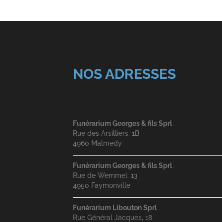
NOS ADRESSES
Funérarium Georges & fils Sprl
Rue des Arsilliers, 1B
4960 Malmedy
Funérarium Georges & fils Sprl
Rue de Wemmel, 13
4950 Faymonville
Funérarium Libouton Sprl
Rue Général Jacques, 18