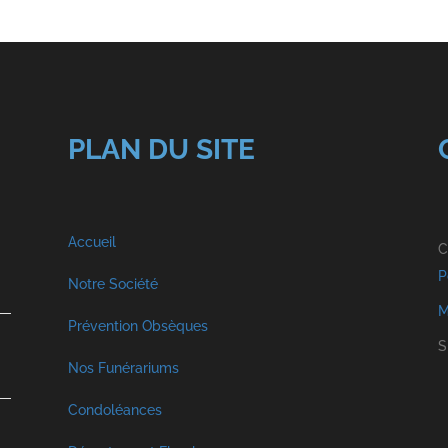
PLAN DU SITE
Accueil
C
P
Notre Société
M
A propos
Prévention Obsèques
S
Nos Funérariums
Nos Services
Funérarium à Malmedy
Condoléances
Visite Virtuelle