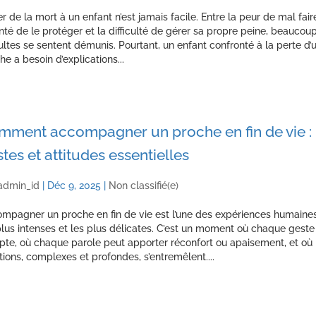
er de la mort à un enfant n’est jamais facile. Entre la peur de mal faire
nté de le protéger et la difficulté de gérer sa propre peine, beaucou
ultes se sentent démunis. Pourtant, un enfant confronté à la perte d’
he a besoin d’explications...
mment accompagner un proche en fin de vie :
tes et attitudes essentielles
admin_id
|
Déc 9, 2025
|
Non classifié(e)
mpagner un proche en fin de vie est l’une des expériences humaine
plus intenses et les plus délicates. C’est un moment où chaque geste
te, où chaque parole peut apporter réconfort ou apaisement, et où 
ions, complexes et profondes, s’entremêlent....