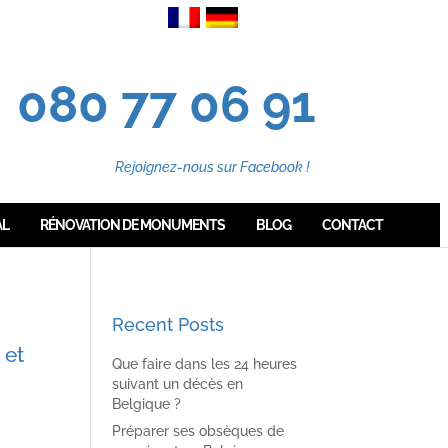
080 77 06 91
Rejoignez-nous sur Facebook !
AL
RÉNOVATION DE MONUMENTS
BLOG
CONTACT
Recent Posts
 et
Que faire dans les 24 heures
suivant un décès en
Belgique ?
Préparer ses obsèques de