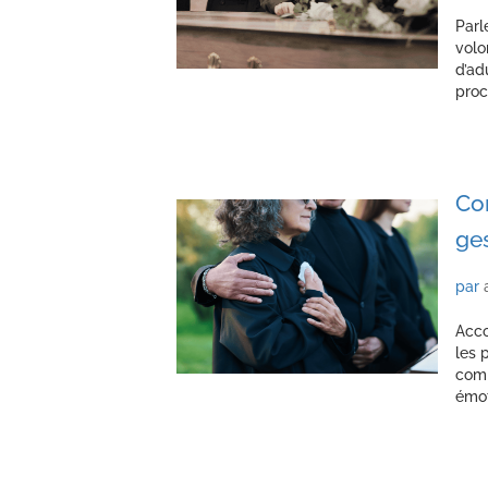
Parl
volo
d’ad
proc
Co
ges
par
Acco
les 
comp
émot