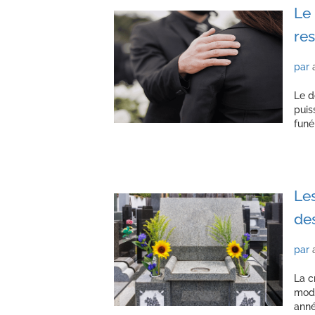
Le 
res
par
Le d
puis
funé
Les
de
par
La c
mode
anné