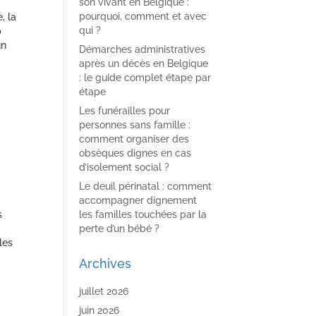
son vivant en Belgique :
pourquoi, comment et avec
, la
qui ?
p
un
Démarches administratives
après un décès en Belgique
: le guide complet étape par
étape
Les funérailles pour
personnes sans famille :
comment organiser des
obsèques dignes en cas
d’isolement social ?
Le deuil périnatal : comment
accompagner dignement
s
les familles touchées par la
perte d’un bébé ?
les
Archives
juillet 2026
juin 2026