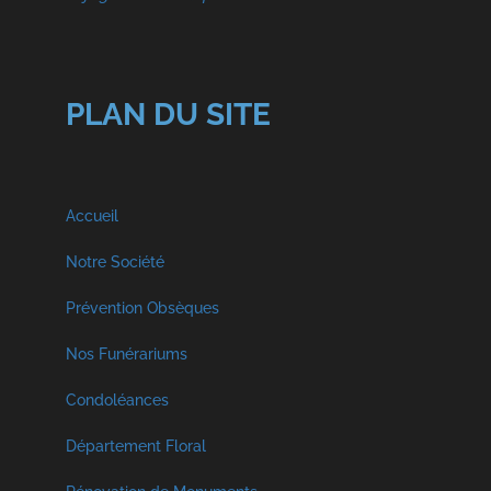
PLAN DU SITE
Accueil
Notre Société
A propos
Prévention Obsèques
Nos Funérariums
Nos Services
Funérarium à Malmedy
Condoléances
Visite Virtuelle
Décès Georges et Fils SPRL
Département Floral
Funérarium à Faymonville
Crémation et Inhumation