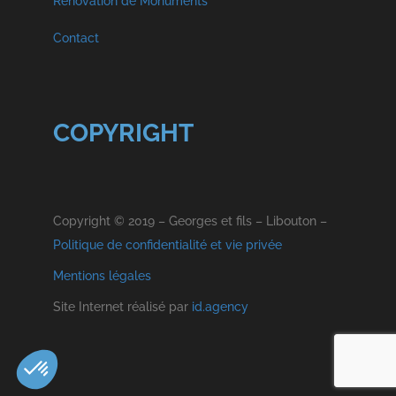
Rénovation de Monuments
Décès Libouton
Funérarium à Vielsam
Contact
Hommages
COPYRIGHT
Copyright © 2019 – Georges et fils – Libouton –
Politique de confidentialité et vie privée
Mentions légales
Site Internet réalisé par
id.agency