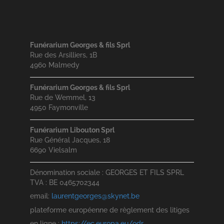
Funérarium Georges & fils Sprl
Rue des Arsilliers, 1B
4960 Malmedy
Funérarium Georges & fils Sprl
Rue de Wemmel, 13
4950 Faymonville
Funérarium Libouton Sprl
Rue Général Jacques, 18
6690 Vielsalm
Dénomination sociale : GEORGES ET FILS SPRL
TVA : BE 0465702344
email:
laurentgeorges@skynet.be
plateforme européenne de règlement des litiges
en ligne :
https://ec.europa.eu/odr