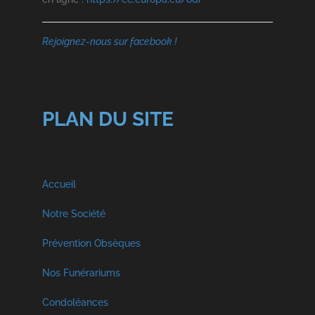
Rejoignez-nous sur facebook !
PLAN DU SITE
Accueil
Notre Société
A propos
Prévention Obsèques
Nos Funérariums
Nos Services
Funérarium à Malmedy
Condoléances
Visite Virtuelle