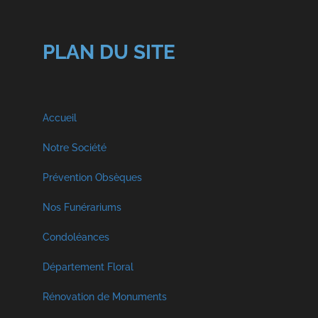
PLAN DU SITE
Accueil
Notre Société
A propos
Prévention Obsèques
Nos Funérariums
Nos Services
Funérarium à Malmedy
Condoléances
Visite Virtuelle
Décès Georges et Fils SPRL
Département Floral
Funérarium à Faymonville
Crémation et Inhumation
Rénovation de Monuments
Décès Libouton
Funérarium à Vielsam