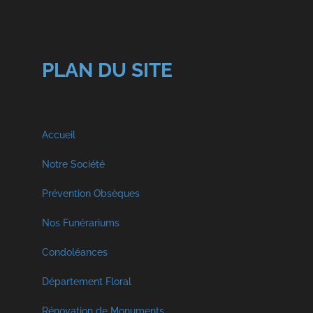
PLAN DU SITE
Accueil
Notre Société
A propos
Prévention Obsèques
Nos Funérariums
Nos Services
Funérarium à Malmedy
Condoléances
Visite Virtuelle
Décès Georges et Fils SPRL
Département Floral
Funérarium à Faymonville
Crémation et Inhumation
Rénovation de Monuments
Décès Libouton